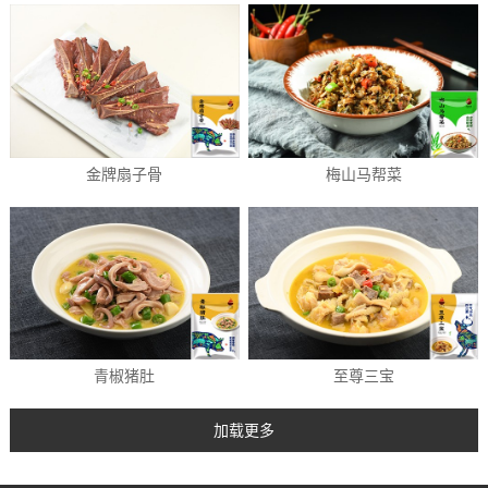
金牌扇子骨
梅山马帮菜
青椒猪肚
至尊三宝