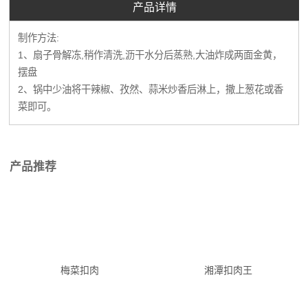
产品详情
制作方法:
1、扇子骨解冻,稍作清洗,沥干水分后蒸熟,大油炸成两面金黄，
摆盘
2、锅中少油将干辣椒、孜然、蒜米炒香后淋上，撒上葱花或香
菜即可。
产品推荐
梅菜扣肉
湘潭扣肉王