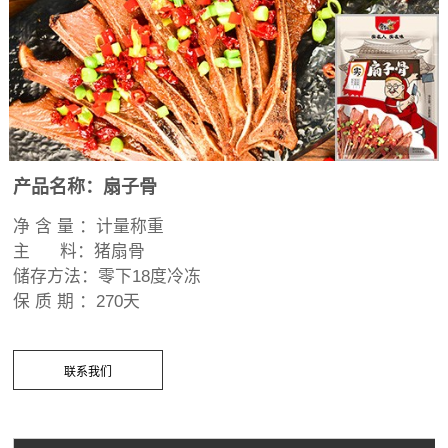
产品名称：
扇子骨
净 含 量 ：计量称重
主 料：猪扇骨
储存方法：零下18度冷冻
保 质 期 ：270天