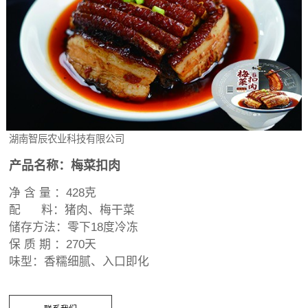
湖南智辰农业科技有限公司
产品名称：
梅菜扣肉
净 含 量 ：428克
配 料：猪肉、梅干菜
储存方法：零下18度冷冻
保 质 期 ：270天
味型：香糯细腻、入口即化