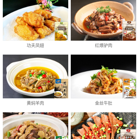
功夫凤翅
红煨驴肉
黄焖羊肉
金丝牛肚